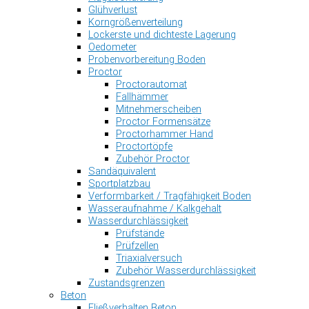
Glühverlust
Korngrößenverteilung
Lockerste und dichteste Lagerung
Oedometer
Probenvorbereitung Boden
Proctor
Proctorautomat
Fallhämmer
Mitnehmerscheiben
Proctor Formensätze
Proctorhammer Hand
Proctortöpfe
Zubehör Proctor
Sandäquivalent
Sportplatzbau
Verformbarkeit / Tragfähigkeit Boden
Wasseraufnahme / Kalkgehalt
Wasserdurchlässigkeit
Prüfstände
Prüfzellen
Triaxialversuch
Zubehör Wasserdurchlässigkeit
Zustandsgrenzen
Beton
Fließverhalten Beton