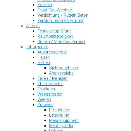
Formen
Frost-Tau-Wechsel
Verdichtung / Rütteln Beton
Zerstörungsfreie Prüfung
Zement
Festigkeitsprüfung
Raumbeständigkeit
Rütteln / Vibrieren Zement
Laborgeräte
Auspressgeräte
Heizen
Sieben
Siebmaschinen
Analysesiebe
Teilen / Reinigen
Thermometer
Trocknen
Wasserbäder
Wiegen
Zubehör
Filterplatten
Latexhüllen
Messequipment
Messzylinder
Mörser