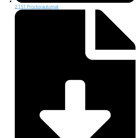
2.151 Proctorautomat