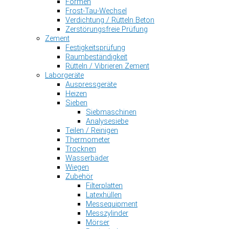
Formen
Frost-Tau-Wechsel
Verdichtung / Rütteln Beton
Zerstörungsfreie Prüfung
Zement
Festigkeitsprüfung
Raumbeständigkeit
Rütteln / Vibrieren Zement
Laborgeräte
Auspressgeräte
Heizen
Sieben
Siebmaschinen
Analysesiebe
Teilen / Reinigen
Thermometer
Trocknen
Wasserbäder
Wiegen
Zubehör
Filterplatten
Latexhüllen
Messequipment
Messzylinder
Mörser