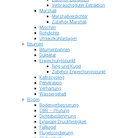
Verbrauchsgüter Extraktion
Marshall
Marshallverdichter
Zubehör Marshall
Mischen
Rohdichte
Umlaufkühlanlagen
Bitumen
Bitumenbahnen
Duktilität
Erweichungspunkt
Ring und Kugel
Zubehör Erweichungspunkt
Kaltrecycling
Penetration
Verhärtung
Wassergehalt
Boden
Bodenverbesserung
CBR – Prüfung
Dichtebestimmung
Einaxiale Druckfestigkeit
Fallkegel
Flügelsondierung