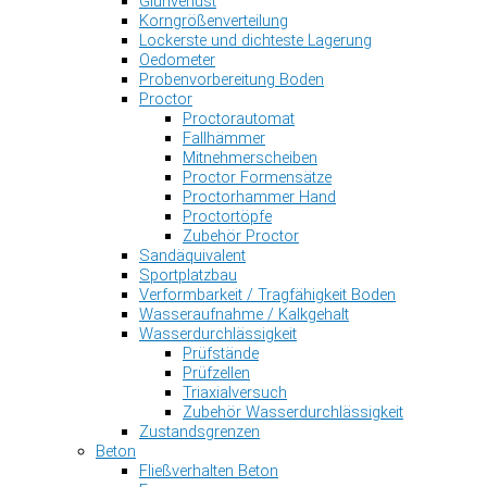
Glühverlust
Korngrößenverteilung
Lockerste und dichteste Lagerung
Oedometer
Probenvorbereitung Boden
Proctor
Proctorautomat
Fallhämmer
Mitnehmerscheiben
Proctor Formensätze
Proctorhammer Hand
Proctortöpfe
Zubehör Proctor
Sandäquivalent
Sportplatzbau
Verformbarkeit / Tragfähigkeit Boden
Wasseraufnahme / Kalkgehalt
Wasserdurchlässigkeit
Prüfstände
Prüfzellen
Triaxialversuch
Zubehör Wasserdurchlässigkeit
Zustandsgrenzen
Beton
Fließverhalten Beton