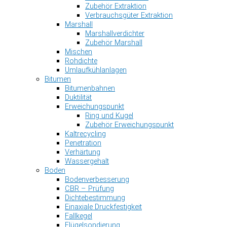
Zubehör Extraktion
Verbrauchsgüter Extraktion
Marshall
Marshallverdichter
Zubehör Marshall
Mischen
Rohdichte
Umlaufkühlanlagen
Bitumen
Bitumenbahnen
Duktilität
Erweichungspunkt
Ring und Kugel
Zubehör Erweichungspunkt
Kaltrecycling
Penetration
Verhärtung
Wassergehalt
Boden
Bodenverbesserung
CBR – Prüfung
Dichtebestimmung
Einaxiale Druckfestigkeit
Fallkegel
Flügelsondierung