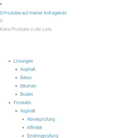
Zum
Inhalt
0
Produkte auf
meiner Anfrageliste
springen
X
Keine Produkte in der Liste
Lösungen
Asphalt
Beton
Bitumen
Boden
Produkte
Asphalt
Abriebprüfung
Affinität
Eindringprüfung