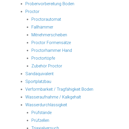
Probenvorbereitung Boden
Proctor
Proctorautomat
Fallhämmer
Mitnehmerscheiben
Proctor Formensätze
Proctorhammer Hand
Proctortöpfe
Zubehör Proctor
Sandäquivalent
Sportplatzbau
Verformbarkeit / Tragfähigkeit Boden
Wasseraufnahme / Kalkgehalt
Wasserdurchlässigkeit
Prüfstände
Prüfzellen
Triaxialversuch