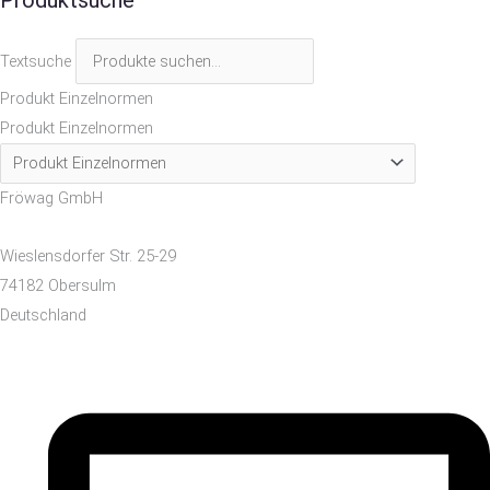
Textsuche
Produkt Einzelnormen
Produkt Einzelnormen
Fröwag GmbH
Wieslensdorfer Str. 25-29
74182 Obersulm
Deutschland