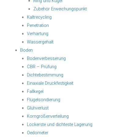
Ring und Kugel
Zubehör Erweichungspunkt
Kaltrecycling
Penetration
Verhärtung
Wassergehalt
Boden
Bodenverbesserung
CBR – Prüfung
Dichtebestimmung
Einaxiale Druckfestigkeit
Fallkegel
Flügelsondierung
Glühverlust
Korngrößenverteilung
Lockerste und dichteste Lagerung
Oedometer