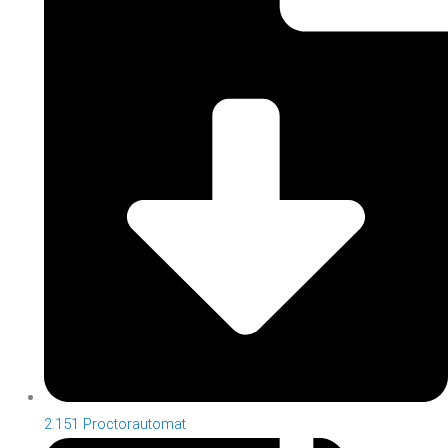
2.151 Proctorautomat