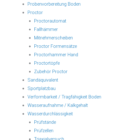
Probenvorbereitung Boden
Proctor
Proctorautomat
Fallhämmer
Mitnehmerscheiben
Proctor Formensätze
Proctorhammer Hand
Proctortöpfe
Zubehör Proctor
Sandäquivalent
Sportplatzbau
Verformbarkeit / Tragfähigkeit Boden
Wasseraufnahme / Kalkgehalt
Wasserdurchlässigkeit
Prüfstände
Prüfzellen
Triaxialversuch