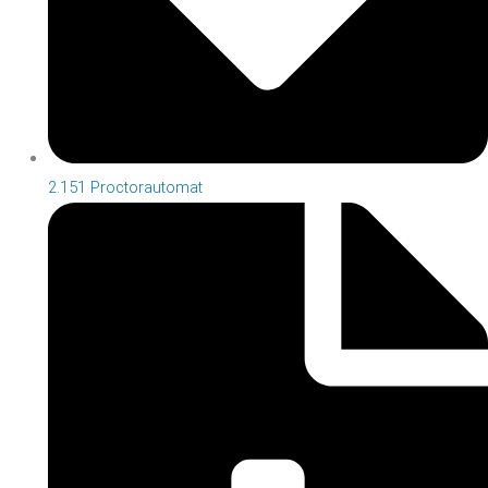
2.151 Proctorautomat