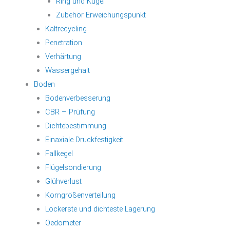
Ring und Kugel
Zubehör Erweichungspunkt
Kaltrecycling
Penetration
Verhärtung
Wassergehalt
Boden
Bodenverbesserung
CBR – Prüfung
Dichtebestimmung
Einaxiale Druckfestigkeit
Fallkegel
Flügelsondierung
Glühverlust
Korngrößenverteilung
Lockerste und dichteste Lagerung
Oedometer