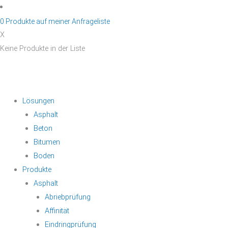
Zum
Inhalt
0
Produkte auf
meiner Anfrageliste
springen
X
Keine Produkte in der Liste
Lösungen
Asphalt
Beton
Bitumen
Boden
Produkte
Asphalt
Abriebprüfung
Affinität
Eindringprüfung