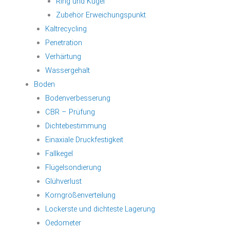
Ring und Kugel
Zubehör Erweichungspunkt
Kaltrecycling
Penetration
Verhärtung
Wassergehalt
Boden
Bodenverbesserung
CBR – Prüfung
Dichtebestimmung
Einaxiale Druckfestigkeit
Fallkegel
Flügelsondierung
Glühverlust
Korngrößenverteilung
Lockerste und dichteste Lagerung
Oedometer