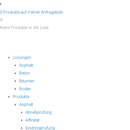
Zum
Inhalt
0
Produkte auf
meiner Anfrageliste
springen
X
Keine Produkte in der Liste
Lösungen
Asphalt
Beton
Bitumen
Boden
Produkte
Asphalt
Abriebprüfung
Affinität
Eindringprüfung