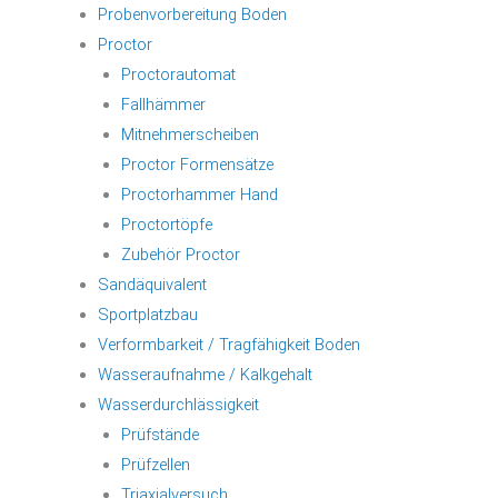
Probenvorbereitung Boden
Proctor
Proctorautomat
Fallhämmer
Mitnehmerscheiben
Proctor Formensätze
Proctorhammer Hand
Proctortöpfe
Zubehör Proctor
Sandäquivalent
Sportplatzbau
Verformbarkeit / Tragfähigkeit Boden
Wasseraufnahme / Kalkgehalt
Wasserdurchlässigkeit
Prüfstände
Prüfzellen
Triaxialversuch