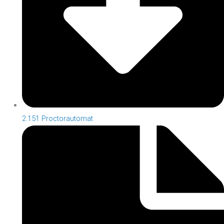
2.151 Proctorautomat