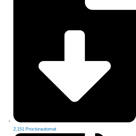
2.151 Proctorautomat