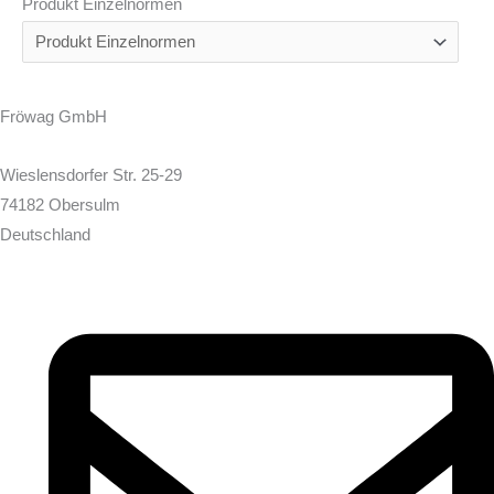
Produkt Einzelnormen
Fröwag GmbH
Wieslensdorfer Str. 25-29
74182 Obersulm
Deutschland