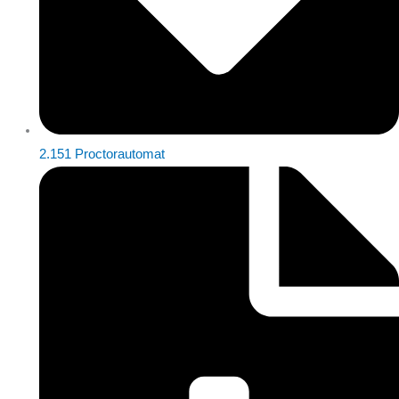
2.151 Proctorautomat