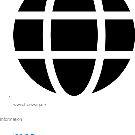
www.froewag.de
Information