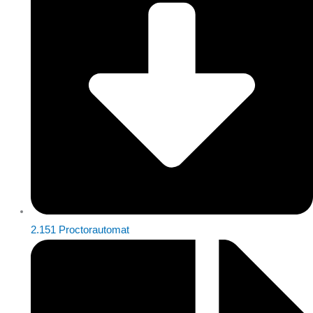
2.151 Proctorautomat