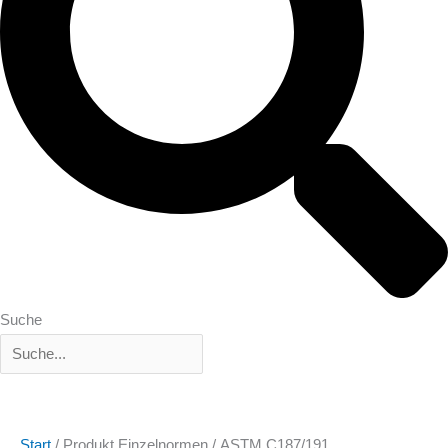
Suche
Start
/ Produkt Einzelnormen / ASTM C187/191