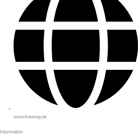
www.froewag.de
Information