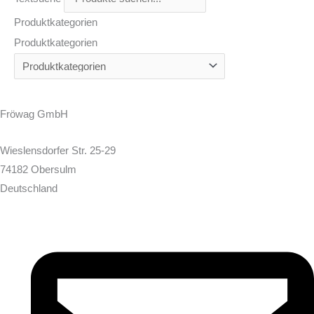
Produktkategorien
Produktkategorien
Fröwag GmbH
Wieslensdorfer Str. 25-29
74182 Obersulm
Deutschland