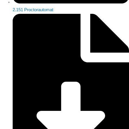
2.151 Proctorautomat