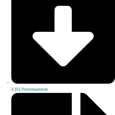
2.151 Proctorautomat