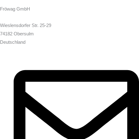
Fröwag GmbH
Wieslensdorfer Str. 25-29
74182 Obersulm
Deutschland