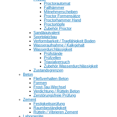
Proctorautomat
Fallhämmer
Mitnehmerscheiben
Proctor Formensätze
Proctorhammer Hand
Proctortöpfe
Zubehör Proctor
Sandäquivalent
Sportplatzbau
Verformbarkeit / Tragfähigkeit Boden
Wasseraufnahme / Kalkgehalt
Wasserdurchlässigkeit
Prüfstände
Prüfzellen
Triaxialversuch
Zubehör Wasserdurchlässigkeit
Zustandsgrenzen
Beton
Fließverhalten Beton
Formen
Frost-Tau-Wechsel
Verdichtung / Rütteln Beton
Zerstörungsfreie Prüfung
Zement
Festigkeitsprüfung
Raumbeständigkeit
Rütteln / Vibrieren Zement
Laborgeräte