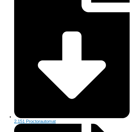
2.151 Proctorautomat