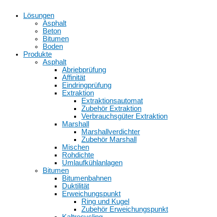
Lösungen
Asphalt
Beton
Bitumen
Boden
Produkte
Asphalt
Abriebprüfung
Affinität
Eindringprüfung
Extraktion
Extraktionsautomat
Zubehör Extraktion
Verbrauchsgüter Extraktion
Marshall
Marshallverdichter
Zubehör Marshall
Mischen
Rohdichte
Umlaufkühlanlagen
Bitumen
Bitumenbahnen
Duktilität
Erweichungspunkt
Ring und Kugel
Zubehör Erweichungspunkt
Kaltrecycling