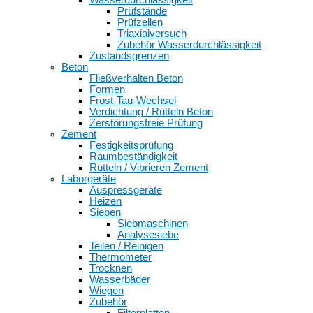
Prüfstände
Prüfzellen
Triaxialversuch
Zubehör Wasserdurchlässigkeit
Zustandsgrenzen
Beton
Fließverhalten Beton
Formen
Frost-Tau-Wechsel
Verdichtung / Rütteln Beton
Zerstörungsfreie Prüfung
Zement
Festigkeitsprüfung
Raumbeständigkeit
Rütteln / Vibrieren Zement
Laborgeräte
Auspressgeräte
Heizen
Sieben
Siebmaschinen
Analysesiebe
Teilen / Reinigen
Thermometer
Trocknen
Wasserbäder
Wiegen
Zubehör
Filterplatten