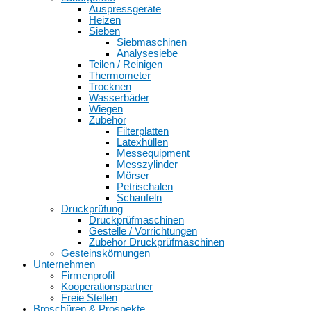
Auspressgeräte
Heizen
Sieben
Siebmaschinen
Analysesiebe
Teilen / Reinigen
Thermometer
Trocknen
Wasserbäder
Wiegen
Zubehör
Filterplatten
Latexhüllen
Messequipment
Messzylinder
Mörser
Petrischalen
Schaufeln
Druckprüfung
Druckprüfmaschinen
Gestelle / Vorrichtungen
Zubehör Druckprüfmaschinen
Gesteinskörnungen
Unternehmen
Firmenprofil
Kooperationspartner
Freie Stellen
Broschüren & Prospekte