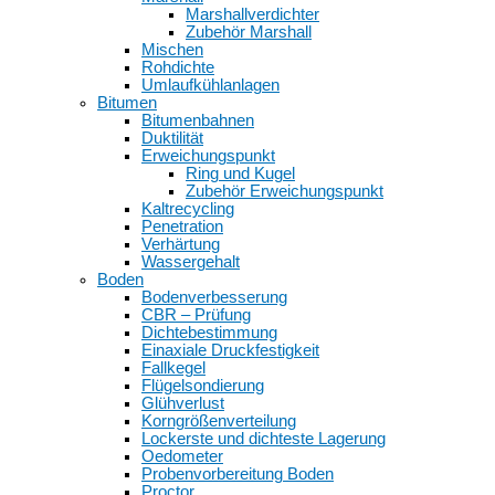
Marshallverdichter
Zubehör Marshall
Mischen
Rohdichte
Umlaufkühlanlagen
Bitumen
Bitumenbahnen
Duktilität
Erweichungspunkt
Ring und Kugel
Zubehör Erweichungspunkt
Kaltrecycling
Penetration
Verhärtung
Wassergehalt
Boden
Bodenverbesserung
CBR – Prüfung
Dichtebestimmung
Einaxiale Druckfestigkeit
Fallkegel
Flügelsondierung
Glühverlust
Korngrößenverteilung
Lockerste und dichteste Lagerung
Oedometer
Probenvorbereitung Boden
Proctor