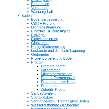
Penetration
Verhärtung
Wassergehalt
Boden
Bodenverbesserung
CBR – Prüfung
Dichtebestimmung
Einaxiale Druckfestigkeit
Fallkegel
Flügelsondierung
Glühverlust
Korngrößenverteilung
Lockerste und dichteste Lagerung
Oedometer
Probenvorbereitung Boden
Proctor
Proctorautomat
Fallhämmer
Mitnehmerscheiben
Proctor Formensätze
Proctorhammer Hand
Proctortöpfe
Zubehör Proctor
Sandäquivalent
Sportplatzbau
Verformbarkeit / Tragfähigkeit Boden
Wasseraufnahme / Kalkgehalt
Wasserdurchlässigkeit