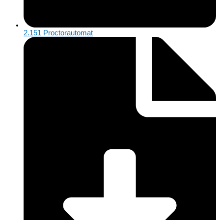
2.151 Proctorautomat