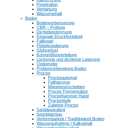
Penetration
Verhärtung
Wassergehalt
Boden
Bodenverbesserung
CBR – Prüfung
Dichtebestimmung
Einaxiale Druckfestigkeit
Fallkegel
Flügelsondierung
Glühverlust
Korngrößenverteilung
Lockerste und dichteste Lagerung
Oedometer
Probenvorbereitung Boden
Proctor
Proctorautomat
Fallhämmer
Mitnehmerscheiben
Proctor Formensätze
Proctorhammer Hand
Proctortöpfe
Zubehör Proctor
Sandäquivalent
Sportplatzbau
Verformbarkeit / Tragfähigkeit Boden
Wasseraufnahme / Kalkgehalt
Wasserdurchlässigkeit