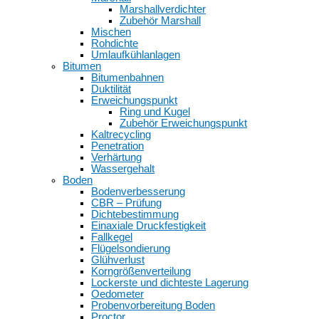
Marshallverdichter
Zubehör Marshall
Mischen
Rohdichte
Umlaufkühlanlagen
Bitumen
Bitumenbahnen
Duktilität
Erweichungspunkt
Ring und Kugel
Zubehör Erweichungspunkt
Kaltrecycling
Penetration
Verhärtung
Wassergehalt
Boden
Bodenverbesserung
CBR – Prüfung
Dichtebestimmung
Einaxiale Druckfestigkeit
Fallkegel
Flügelsondierung
Glühverlust
Korngrößenverteilung
Lockerste und dichteste Lagerung
Oedometer
Probenvorbereitung Boden
Proctor