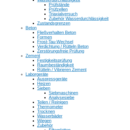
Prüfstände
Prüfzellen
Triaxialversuch
Zubehör Wasserdurchlässigkeit
Zustandsgrenzen
Beton
Fließverhalten Beton
Formen
Frost-Tau-Wechsel
Verdichtung / Rütteln Beton
Zerstörungsfreie Prüfung
Zement
Festigkeitsprüfung
Raumbeständigkeit
Rütteln / Vibrieren Zement
Laborgeräte
Auspressgeräte
Heizen
Sieben
Siebmaschinen
Analysesiebe
Teilen / Reinigen
Thermometer
Trocknen
Wasserbäder
Wiegen
Zubehör
Filterplatten