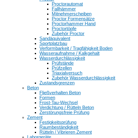
Proctorautomat
Fallhämmer
Mitnehmerscheiben
Proctor Formensätze
Proctorhammer Hand
Proctortöpfe
Zubehör Proctor
Sandäquivalent
Sportplatzbau
Verformbarkeit / Tragfähigkeit Boden
Wasseraufnahme / Kalkgehalt
Wasserdurchlässigkeit
Prüfstände
Prüfzellen
Triaxialversuch
Zubehör Wasserdurchlässigkeit
Zustandsgrenzen
Beton
Fließverhalten Beton
Formen
Frost-Tau-Wechsel
Verdichtung / Rütteln Beton
Zerstörungsfreie Prüfung
Zement
Festigkeitsprüfung
Raumbeständigkeit
Rütteln / Vibrieren Zement
Laborgeräte