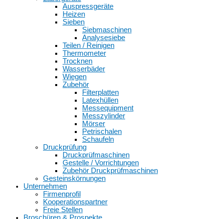
Auspressgeräte
Heizen
Sieben
Siebmaschinen
Analysesiebe
Teilen / Reinigen
Thermometer
Trocknen
Wasserbäder
Wiegen
Zubehör
Filterplatten
Latexhüllen
Messequipment
Messzylinder
Mörser
Petrischalen
Schaufeln
Druckprüfung
Druckprüfmaschinen
Gestelle / Vorrichtungen
Zubehör Druckprüfmaschinen
Gesteinskörnungen
Unternehmen
Firmenprofil
Kooperationspartner
Freie Stellen
Broschüren & Prospekte