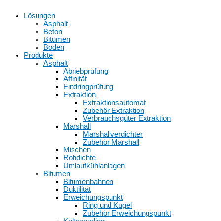
Lösungen
Asphalt
Beton
Bitumen
Boden
Produkte
Asphalt
Abriebprüfung
Affinität
Eindringprüfung
Extraktion
Extraktionsautomat
Zubehör Extraktion
Verbrauchsgüter Extraktion
Marshall
Marshallverdichter
Zubehör Marshall
Mischen
Rohdichte
Umlaufkühlanlagen
Bitumen
Bitumenbahnen
Duktilität
Erweichungspunkt
Ring und Kugel
Zubehör Erweichungspunkt
Kaltrecycling