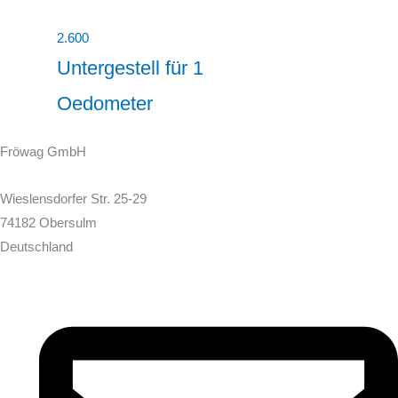
2.600
Untergestell für 1
Oedometer
Fröwag GmbH
Wieslensdorfer Str. 25-29
74182 Obersulm
Deutschland