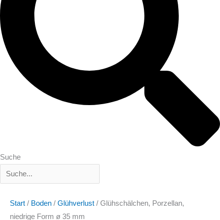
Suche
Start
/
Boden
/
Glühverlust
/ Glühschälchen, Porzellan,
niedrige Form ø 35 mm