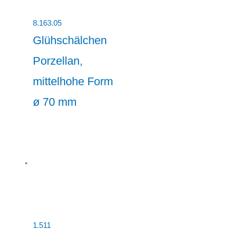
8.163.05
Glühschälchen
Porzellan,
mittelhohe Form
ø 70 mm
1.511