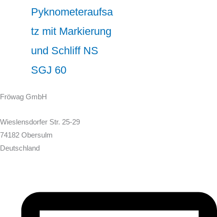
Pyknometeraufsa
tz mit Markierung
und Schliff NS
SGJ 60
Fröwag GmbH
Wieslensdorfer Str. 25-29
74182 Obersulm
Deutschland