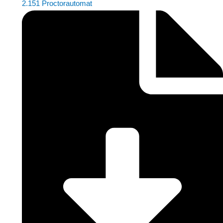
2.151 Proctorautomat