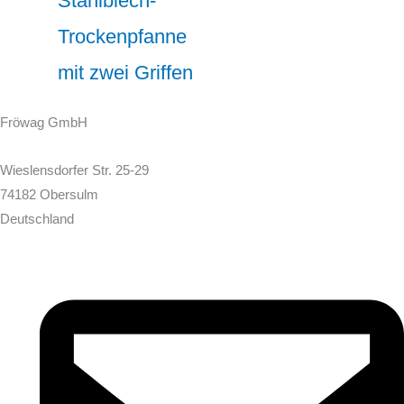
Stahlblech-
Trockenpfanne
mit zwei Griffen
Fröwag GmbH
Wieslensdorfer Str. 25-29
74182 Obersulm
Deutschland