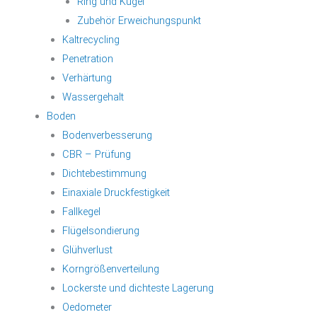
Ring und Kugel
Zubehör Erweichungspunkt
Kaltrecycling
Penetration
Verhärtung
Wassergehalt
Boden
Bodenverbesserung
CBR – Prüfung
Dichtebestimmung
Einaxiale Druckfestigkeit
Fallkegel
Flügelsondierung
Glühverlust
Korngrößenverteilung
Lockerste und dichteste Lagerung
Oedometer