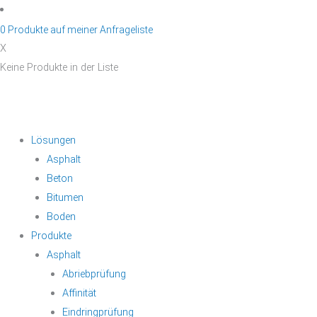
Zum
Inhalt
0
Produkte auf
meiner Anfrageliste
springen
X
Keine Produkte in der Liste
Lösungen
Asphalt
Beton
Bitumen
Boden
Produkte
Asphalt
Abriebprüfung
Affinität
Eindringprüfung