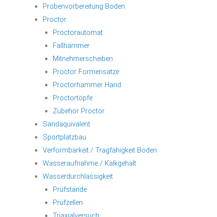
Probenvorbereitung Boden
Proctor
Proctorautomat
Fallhämmer
Mitnehmerscheiben
Proctor Formensätze
Proctorhammer Hand
Proctortöpfe
Zubehör Proctor
Sandäquivalent
Sportplatzbau
Verformbarkeit / Tragfähigkeit Boden
Wasseraufnahme / Kalkgehalt
Wasserdurchlässigkeit
Prüfstände
Prüfzellen
Triaxialversuch