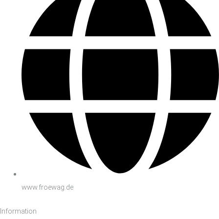
www.froewag.de
Information