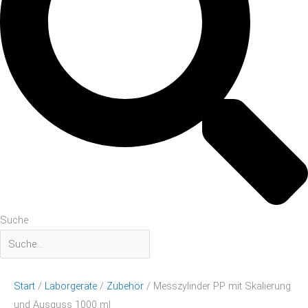
Suche
Start
/
Laborgeräte
/
Zubehör
/ Messzylinder PP mit Skalierung
und Ausguss 1000 ml