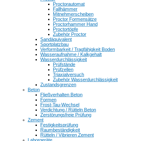
Proctorautomat
Fallhämmer
Mitnehmerscheiben
Proctor Formensätze
Proctorhammer Hand
Proctortöpfe
Zubehör Proctor
Sandäquivalent
Sportplatzbau
Verformbarkeit / Tragfähigkeit Boden
Wasseraufnahme / Kalkgehalt
Wasserdurchlässigkeit
Prüfstände
Prüfzellen
Triaxialversuch
Zubehör Wasserdurchlässigkeit
Zustandsgrenzen
Beton
Fließverhalten Beton
Formen
Frost-Tau-Wechsel
Verdichtung / Rütteln Beton
Zerstörungsfreie Prüfung
Zement
Festigkeitsprüfung
Raumbeständigkeit
Rütteln / Vibrieren Zement
Laborgeräte