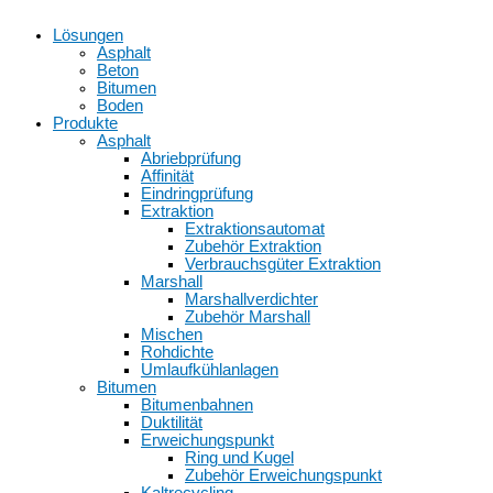
Lösungen
Asphalt
Beton
Bitumen
Boden
Produkte
Asphalt
Abriebprüfung
Affinität
Eindringprüfung
Extraktion
Extraktionsautomat
Zubehör Extraktion
Verbrauchsgüter Extraktion
Marshall
Marshallverdichter
Zubehör Marshall
Mischen
Rohdichte
Umlaufkühlanlagen
Bitumen
Bitumenbahnen
Duktilität
Erweichungspunkt
Ring und Kugel
Zubehör Erweichungspunkt
Kaltrecycling