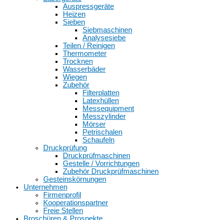
Auspressgeräte
Heizen
Sieben
Siebmaschinen
Analysesiebe
Teilen / Reinigen
Thermometer
Trocknen
Wasserbäder
Wiegen
Zubehör
Filterplatten
Latexhüllen
Messequipment
Messzylinder
Mörser
Petrischalen
Schaufeln
Druckprüfung
Druckprüfmaschinen
Gestelle / Vorrichtungen
Zubehör Druckprüfmaschinen
Gesteinskörnungen
Unternehmen
Firmenprofil
Kooperationspartner
Freie Stellen
Broschüren & Prospekte