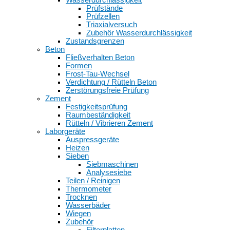
Prüfstände
Prüfzellen
Triaxialversuch
Zubehör Wasserdurchlässigkeit
Zustandsgrenzen
Beton
Fließverhalten Beton
Formen
Frost-Tau-Wechsel
Verdichtung / Rütteln Beton
Zerstörungsfreie Prüfung
Zement
Festigkeitsprüfung
Raumbeständigkeit
Rütteln / Vibrieren Zement
Laborgeräte
Auspressgeräte
Heizen
Sieben
Siebmaschinen
Analysesiebe
Teilen / Reinigen
Thermometer
Trocknen
Wasserbäder
Wiegen
Zubehör
Filterplatten