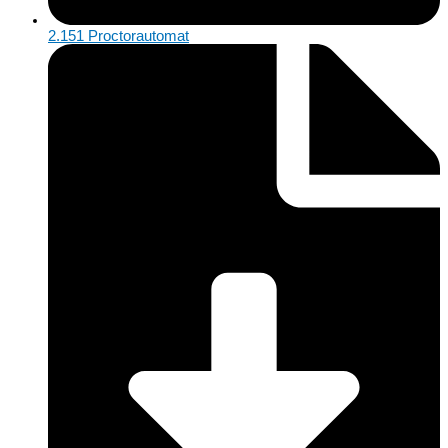
2.151 Proctorautomat