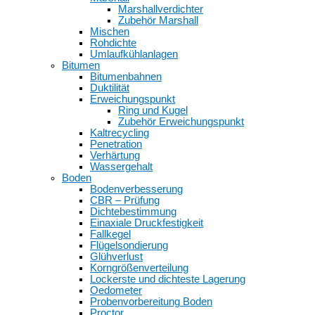
Marshallverdichter
Zubehör Marshall
Mischen
Rohdichte
Umlaufkühlanlagen
Bitumen
Bitumenbahnen
Duktilität
Erweichungspunkt
Ring und Kugel
Zubehör Erweichungspunkt
Kaltrecycling
Penetration
Verhärtung
Wassergehalt
Boden
Bodenverbesserung
CBR – Prüfung
Dichtebestimmung
Einaxiale Druckfestigkeit
Fallkegel
Flügelsondierung
Glühverlust
Korngrößenverteilung
Lockerste und dichteste Lagerung
Oedometer
Probenvorbereitung Boden
Proctor