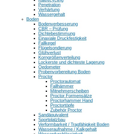
Penetration
Verhärtung
Wassergehalt
Boden
Bodenverbesserung
CBR – Prüfung
Dichtebestimmung
Einaxiale Druckfestigkeit
Fallkegel
Flügelsondierung
Glühverlust
Korngrößenverteilung
Lockerste und dichteste Lagerung
Oedometer
Probenvorbereitung Boden
Proctor
Proctorautomat
Fallhämmer
Mitnehmerscheiben
Proctor Formensätze
Proctorhammer Hand
Proctortöpfe
Zubehör Proctor
Sandäquivalent
Sportplatzbau
Verformbarkeit / Tragfähigkeit Boden
Wasseraufnahme / Kalkgehalt
Wasserdurchlässigkeit