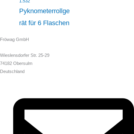
1.532
Pyknometerrollge
rät für 6 Flaschen
Fröwag GmbH
Wieslensdorfer Str. 25-29
74182 Obersulm
Deutschland