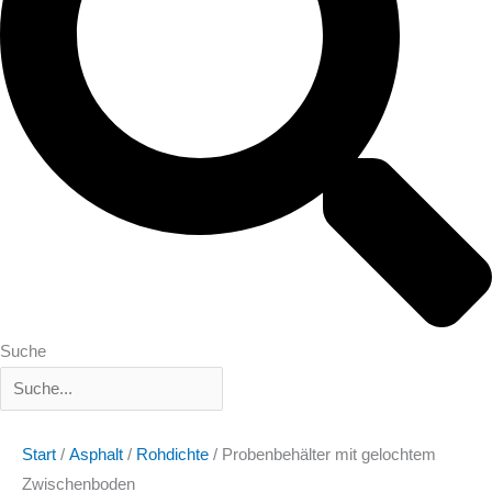
Suche
Start
/
Asphalt
/
Rohdichte
/ Probenbehälter mit gelochtem
Zwischenboden