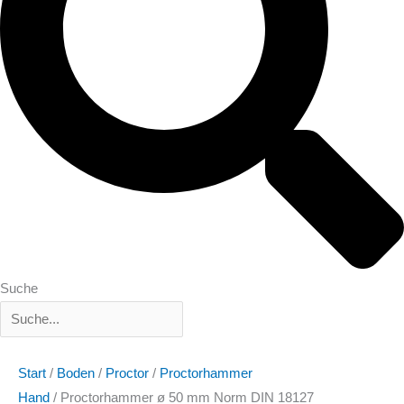
Suche
Start
/
Boden
/
Proctor
/
Proctorhammer
Hand
/ Proctorhammer ø 50 mm Norm DIN 18127