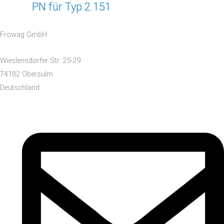
PN für Typ 2.151
Fröwag GmbH
Wieslensdorfer Str. 25-29
74182 Obersulm
Deutschland