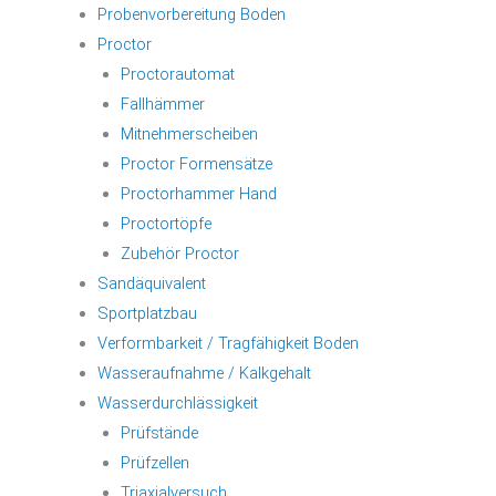
Probenvorbereitung Boden
Proctor
Proctorautomat
Fallhämmer
Mitnehmerscheiben
Proctor Formensätze
Proctorhammer Hand
Proctortöpfe
Zubehör Proctor
Sandäquivalent
Sportplatzbau
Verformbarkeit / Tragfähigkeit Boden
Wasseraufnahme / Kalkgehalt
Wasserdurchlässigkeit
Prüfstände
Prüfzellen
Triaxialversuch