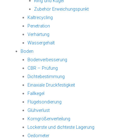
Ring und Kugel
Zubehör Erweichungspunkt
Kaltrecycling
Penetration
Verhärtung
Wassergehalt
Boden
Bodenverbesserung
CBR – Prüfung
Dichtebestimmung
Einaxiale Druckfestigkeit
Fallkegel
Flügelsondierung
Glühverlust
Korngrößenverteilung
Lockerste und dichteste Lagerung
Oedometer