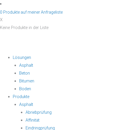
Zum
Inhalt
0
Produkte auf
meiner Anfrageliste
springen
X
Keine Produkte in der Liste
Lösungen
Asphalt
Beton
Bitumen
Boden
Produkte
Asphalt
Abriebprüfung
Affinität
Eindringprüfung