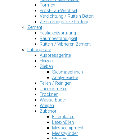
Formen
Frost-Tau-Wechsel
Verdichtung / Rütteln Beton
Zerstörungsfreie Prüfung
Zement
Festigkeitsprüfung
Raumbeständigkeit
Rütteln / Vibrieren Zement
Laborgeräte
Auspressgeräte
Heizen
Sieben
Siebmaschinen
Analysesiebe
Teilen / Reinigen
Thermometer
Trocknen
Wasserbäder
Wiegen
Zubehör
Filterplatten
Latexhüllen
Messequipment
Messzylinder
Mörser