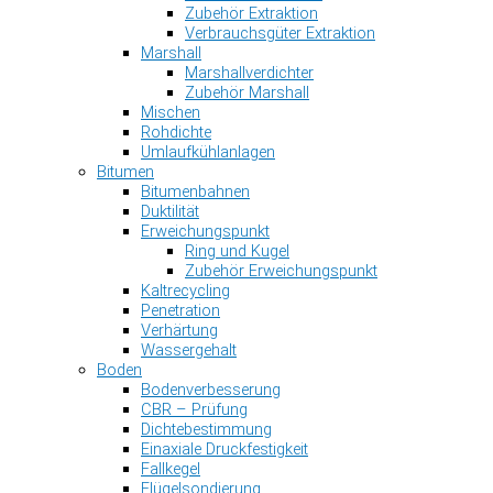
Zubehör Extraktion
Verbrauchsgüter Extraktion
Marshall
Marshallverdichter
Zubehör Marshall
Mischen
Rohdichte
Umlaufkühlanlagen
Bitumen
Bitumenbahnen
Duktilität
Erweichungspunkt
Ring und Kugel
Zubehör Erweichungspunkt
Kaltrecycling
Penetration
Verhärtung
Wassergehalt
Boden
Bodenverbesserung
CBR – Prüfung
Dichtebestimmung
Einaxiale Druckfestigkeit
Fallkegel
Flügelsondierung