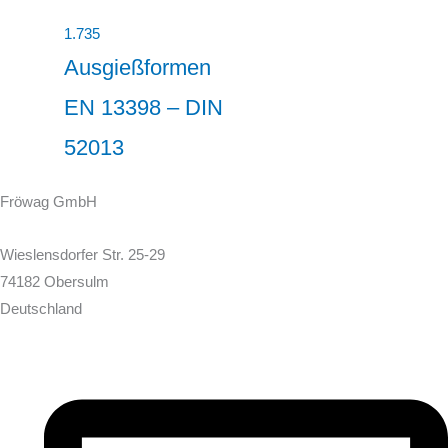
1.735
Ausgießformen
EN 13398 – DIN
52013
Fröwag GmbH
Wieslensdorfer Str. 25-29
74182 Obersulm
Deutschland