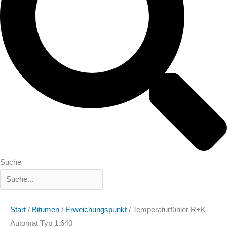
Suche
Start
/
Bitumen
/
Erweichungspunkt
/ Temperaturfühler R+K-
Automat Typ 1.640