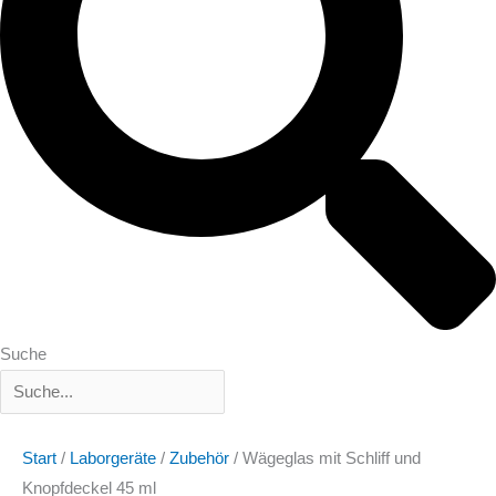
Suche
Start
/
Laborgeräte
/
Zubehör
/ Wägeglas mit Schliff und
Knopfdeckel 45 ml