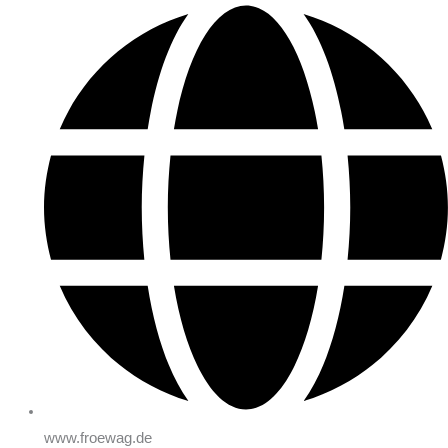
www.froewag.de