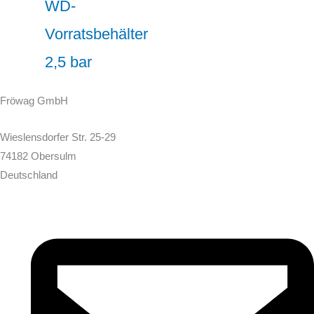
WD-
Vorratsbehälter
2,5 bar
Fröwag GmbH
Wieslensdorfer Str. 25-29
74182 Obersulm
Deutschland