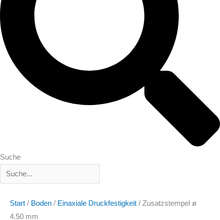
Suche
Start
/
Boden
/
Einaxiale Druckfestigkeit
/ Zusatzstempel ø
4.50 mm