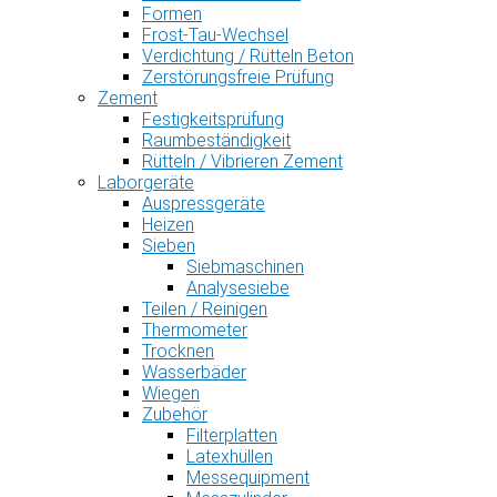
Formen
Frost-Tau-Wechsel
Verdichtung / Rütteln Beton
Zerstörungsfreie Prüfung
Zement
Festigkeitsprüfung
Raumbeständigkeit
Rütteln / Vibrieren Zement
Laborgeräte
Auspressgeräte
Heizen
Sieben
Siebmaschinen
Analysesiebe
Teilen / Reinigen
Thermometer
Trocknen
Wasserbäder
Wiegen
Zubehör
Filterplatten
Latexhüllen
Messequipment