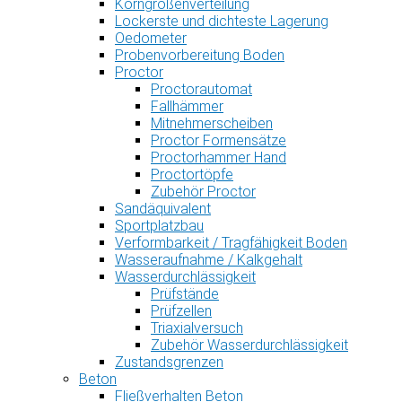
Korngrößenverteilung
Lockerste und dichteste Lagerung
Oedometer
Probenvorbereitung Boden
Proctor
Proctorautomat
Fallhämmer
Mitnehmerscheiben
Proctor Formensätze
Proctorhammer Hand
Proctortöpfe
Zubehör Proctor
Sandäquivalent
Sportplatzbau
Verformbarkeit / Tragfähigkeit Boden
Wasseraufnahme / Kalkgehalt
Wasserdurchlässigkeit
Prüfstände
Prüfzellen
Triaxialversuch
Zubehör Wasserdurchlässigkeit
Zustandsgrenzen
Beton
Fließverhalten Beton