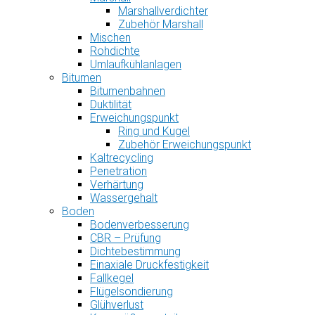
Marshallverdichter
Zubehör Marshall
Mischen
Rohdichte
Umlaufkühlanlagen
Bitumen
Bitumenbahnen
Duktilität
Erweichungspunkt
Ring und Kugel
Zubehör Erweichungspunkt
Kaltrecycling
Penetration
Verhärtung
Wassergehalt
Boden
Bodenverbesserung
CBR – Prüfung
Dichtebestimmung
Einaxiale Druckfestigkeit
Fallkegel
Flügelsondierung
Glühverlust