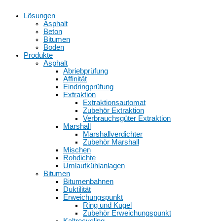
Lösungen
Asphalt
Beton
Bitumen
Boden
Produkte
Asphalt
Abriebprüfung
Affinität
Eindringprüfung
Extraktion
Extraktionsautomat
Zubehör Extraktion
Verbrauchsgüter Extraktion
Marshall
Marshallverdichter
Zubehör Marshall
Mischen
Rohdichte
Umlaufkühlanlagen
Bitumen
Bitumenbahnen
Duktilität
Erweichungspunkt
Ring und Kugel
Zubehör Erweichungspunkt
Kaltrecycling