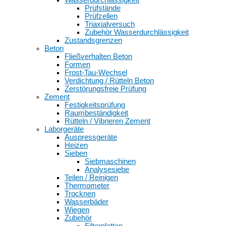
Prüfstände
Prüfzellen
Triaxialversuch
Zubehör Wasserdurchlässigkeit
Zustandsgrenzen
Beton
Fließverhalten Beton
Formen
Frost-Tau-Wechsel
Verdichtung / Rütteln Beton
Zerstörungsfreie Prüfung
Zement
Festigkeitsprüfung
Raumbeständigkeit
Rütteln / Vibrieren Zement
Laborgeräte
Auspressgeräte
Heizen
Sieben
Siebmaschinen
Analysesiebe
Teilen / Reinigen
Thermometer
Trocknen
Wasserbäder
Wiegen
Zubehör
Filterplatten