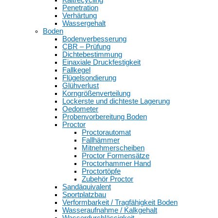
Penetration
Verhärtung
Wassergehalt
Boden
Bodenverbesserung
CBR – Prüfung
Dichtebestimmung
Einaxiale Druckfestigkeit
Fallkegel
Flügelsondierung
Glühverlust
Korngrößenverteilung
Lockerste und dichteste Lagerung
Oedometer
Probenvorbereitung Boden
Proctor
Proctorautomat
Fallhämmer
Mitnehmerscheiben
Proctor Formensätze
Proctorhammer Hand
Proctortöpfe
Zubehör Proctor
Sandäquivalent
Sportplatzbau
Verformbarkeit / Tragfähigkeit Boden
Wasseraufnahme / Kalkgehalt
Wasserdurchlässigkeit