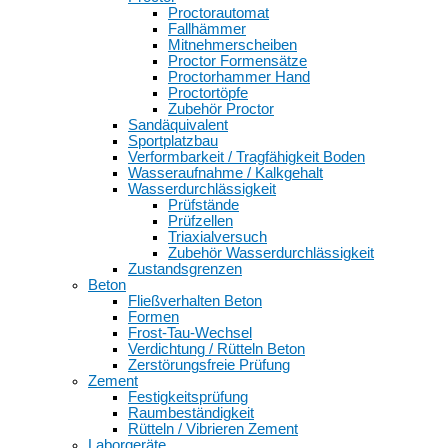
Proctorautomat
Fallhämmer
Mitnehmerscheiben
Proctor Formensätze
Proctorhammer Hand
Proctortöpfe
Zubehör Proctor
Sandäquivalent
Sportplatzbau
Verformbarkeit / Tragfähigkeit Boden
Wasseraufnahme / Kalkgehalt
Wasserdurchlässigkeit
Prüfstände
Prüfzellen
Triaxialversuch
Zubehör Wasserdurchlässigkeit
Zustandsgrenzen
Beton
Fließverhalten Beton
Formen
Frost-Tau-Wechsel
Verdichtung / Rütteln Beton
Zerstörungsfreie Prüfung
Zement
Festigkeitsprüfung
Raumbeständigkeit
Rütteln / Vibrieren Zement
Laborgeräte