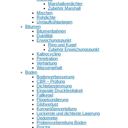
Marshallverdichter
Zubehör Marshall
Mischen
Rohdichte
Umlaufkühlanlagen
Bitumen
Bitumenbahnen
Duktilität
Erweichungspunkt
Ring und Kugel
Zubehör Erweichungspunkt
Kaltrecycling
Penetration
Verhärtung
Wassergehalt
Boden
Bodenverbesserung
CBR – Prüfung
Dichtebestimmung
Einaxiale Druckfestigkeit
Fallkegel
Flügelsondierung
Glühverlust
Korngrößenverteilung
Lockerste und dichteste Lagerung
Oedometer
Probenvorbereitung Boden
Proctor