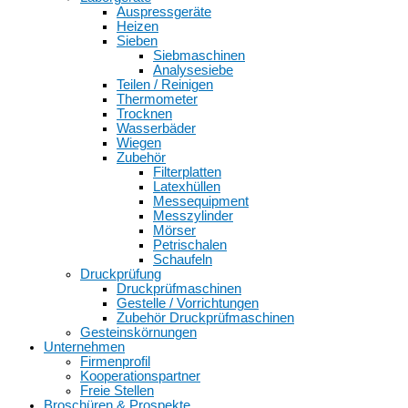
Auspressgeräte
Heizen
Sieben
Siebmaschinen
Analysesiebe
Teilen / Reinigen
Thermometer
Trocknen
Wasserbäder
Wiegen
Zubehör
Filterplatten
Latexhüllen
Messequipment
Messzylinder
Mörser
Petrischalen
Schaufeln
Druckprüfung
Druckprüfmaschinen
Gestelle / Vorrichtungen
Zubehör Druckprüfmaschinen
Gesteinskörnungen
Unternehmen
Firmenprofil
Kooperationspartner
Freie Stellen
Broschüren & Prospekte