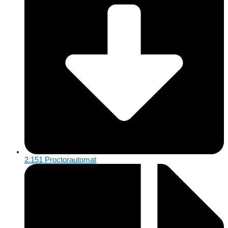
2.151 Proctorautomat