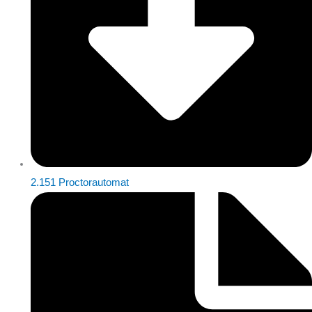
2.151 Proctorautomat