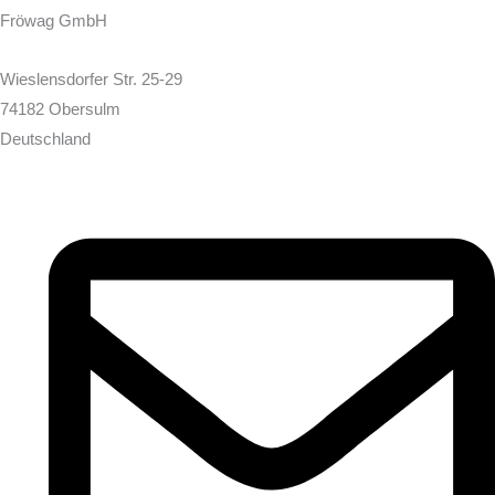
Fröwag GmbH
Wieslensdorfer Str. 25-29
74182 Obersulm
Deutschland