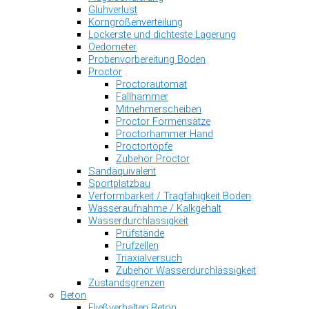
Glühverlust
Korngrößenverteilung
Lockerste und dichteste Lagerung
Oedometer
Probenvorbereitung Boden
Proctor
Proctorautomat
Fallhämmer
Mitnehmerscheiben
Proctor Formensätze
Proctorhammer Hand
Proctortöpfe
Zubehör Proctor
Sandäquivalent
Sportplatzbau
Verformbarkeit / Tragfähigkeit Boden
Wasseraufnahme / Kalkgehalt
Wasserdurchlässigkeit
Prüfstände
Prüfzellen
Triaxialversuch
Zubehör Wasserdurchlässigkeit
Zustandsgrenzen
Beton
Fließverhalten Beton