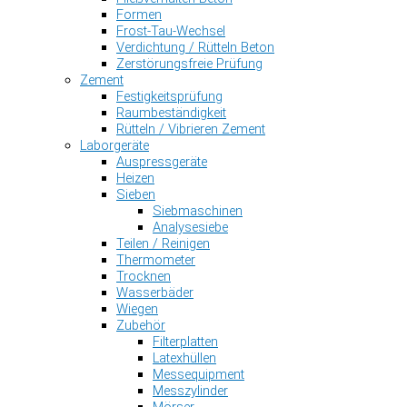
Formen
Frost-Tau-Wechsel
Verdichtung / Rütteln Beton
Zerstörungsfreie Prüfung
Zement
Festigkeitsprüfung
Raumbeständigkeit
Rütteln / Vibrieren Zement
Laborgeräte
Auspressgeräte
Heizen
Sieben
Siebmaschinen
Analysesiebe
Teilen / Reinigen
Thermometer
Trocknen
Wasserbäder
Wiegen
Zubehör
Filterplatten
Latexhüllen
Messequipment
Messzylinder
Mörser