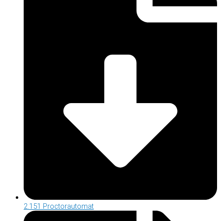
2.151 Proctorautomat