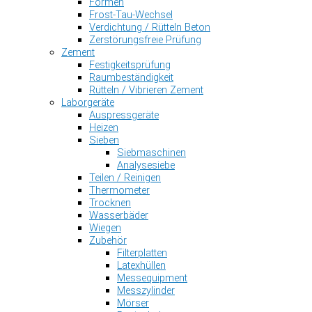
Formen
Frost-Tau-Wechsel
Verdichtung / Rütteln Beton
Zerstörungsfreie Prüfung
Zement
Festigkeitsprüfung
Raumbeständigkeit
Rütteln / Vibrieren Zement
Laborgeräte
Auspressgeräte
Heizen
Sieben
Siebmaschinen
Analysesiebe
Teilen / Reinigen
Thermometer
Trocknen
Wasserbäder
Wiegen
Zubehör
Filterplatten
Latexhüllen
Messequipment
Messzylinder
Mörser