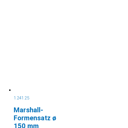
1.241.25
Marshall-
Formensatz ø
150 mm