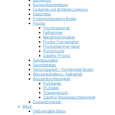
Glühverlust
Korngrößenverteilung
Lockerste und dichteste Lagerung
Oedometer
Probenvorbereitung Boden
Proctor
Proctorautomat
Fallhämmer
Mitnehmerscheiben
Proctor Formensätze
Proctorhammer Hand
Proctortöpfe
Zubehör Proctor
Sandäquivalent
Sportplatzbau
Verformbarkeit / Tragfähigkeit Boden
Wasseraufnahme / Kalkgehalt
Wasserdurchlässigkeit
Prüfstände
Prüfzellen
Triaxialversuch
Zubehör Wasserdurchlässigkeit
Zustandsgrenzen
Beton
Fließverhalten Beton