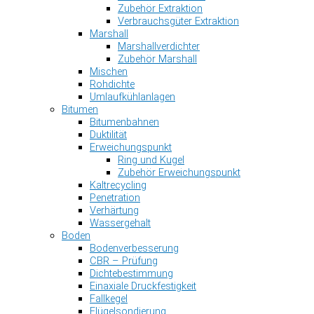
Zubehör Extraktion
Verbrauchsgüter Extraktion
Marshall
Marshallverdichter
Zubehör Marshall
Mischen
Rohdichte
Umlaufkühlanlagen
Bitumen
Bitumenbahnen
Duktilität
Erweichungspunkt
Ring und Kugel
Zubehör Erweichungspunkt
Kaltrecycling
Penetration
Verhärtung
Wassergehalt
Boden
Bodenverbesserung
CBR – Prüfung
Dichtebestimmung
Einaxiale Druckfestigkeit
Fallkegel
Flügelsondierung