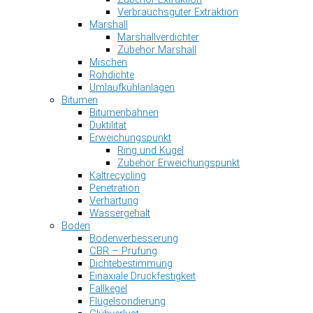
Verbrauchsgüter Extraktion
Marshall
Marshallverdichter
Zubehör Marshall
Mischen
Rohdichte
Umlaufkühlanlagen
Bitumen
Bitumenbahnen
Duktilität
Erweichungspunkt
Ring und Kugel
Zubehör Erweichungspunkt
Kaltrecycling
Penetration
Verhärtung
Wassergehalt
Boden
Bodenverbesserung
CBR – Prüfung
Dichtebestimmung
Einaxiale Druckfestigkeit
Fallkegel
Flügelsondierung