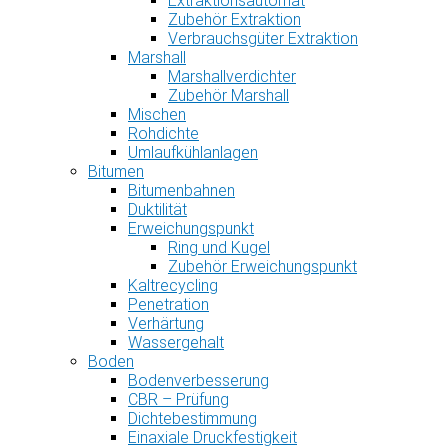
Extraktionsautomat
Zubehör Extraktion
Verbrauchsgüter Extraktion
Marshall
Marshallverdichter
Zubehör Marshall
Mischen
Rohdichte
Umlaufkühlanlagen
Bitumen
Bitumenbahnen
Duktilität
Erweichungspunkt
Ring und Kugel
Zubehör Erweichungspunkt
Kaltrecycling
Penetration
Verhärtung
Wassergehalt
Boden
Bodenverbesserung
CBR – Prüfung
Dichtebestimmung
Einaxiale Druckfestigkeit