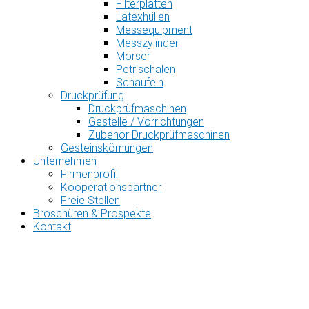
Filterplatten
Latexhüllen
Messequipment
Messzylinder
Mörser
Petrischalen
Schaufeln
Druckprüfung
Druckprüfmaschinen
Gestelle / Vorrichtungen
Zubehör Druckprüfmaschinen
Gesteinskörnungen
Unternehmen
Firmenprofil
Kooperationspartner
Freie Stellen
Broschüren & Prospekte
Kontakt