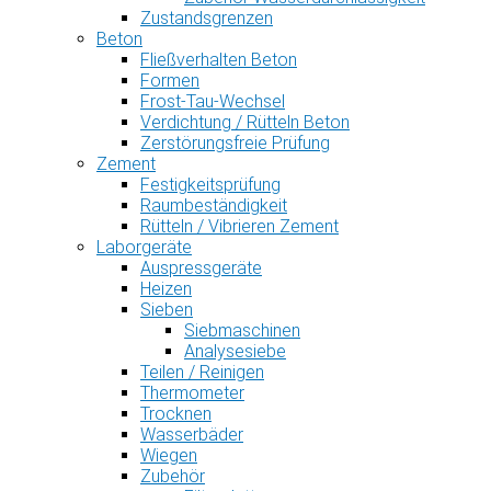
Zustandsgrenzen
Beton
Fließverhalten Beton
Formen
Frost-Tau-Wechsel
Verdichtung / Rütteln Beton
Zerstörungsfreie Prüfung
Zement
Festigkeitsprüfung
Raumbeständigkeit
Rütteln / Vibrieren Zement
Laborgeräte
Auspressgeräte
Heizen
Sieben
Siebmaschinen
Analysesiebe
Teilen / Reinigen
Thermometer
Trocknen
Wasserbäder
Wiegen
Zubehör