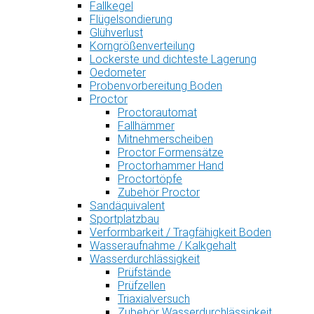
Fallkegel
Flügelsondierung
Glühverlust
Korngrößenverteilung
Lockerste und dichteste Lagerung
Oedometer
Probenvorbereitung Boden
Proctor
Proctorautomat
Fallhämmer
Mitnehmerscheiben
Proctor Formensätze
Proctorhammer Hand
Proctortöpfe
Zubehör Proctor
Sandäquivalent
Sportplatzbau
Verformbarkeit / Tragfähigkeit Boden
Wasseraufnahme / Kalkgehalt
Wasserdurchlässigkeit
Prüfstände
Prüfzellen
Triaxialversuch
Zubehör Wasserdurchlässigkeit