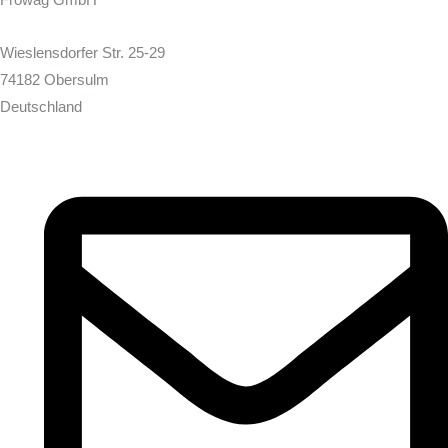
Fröwag GmbH
Wieslensdorfer Str. 25-29
74182 Obersulm
Deutschland