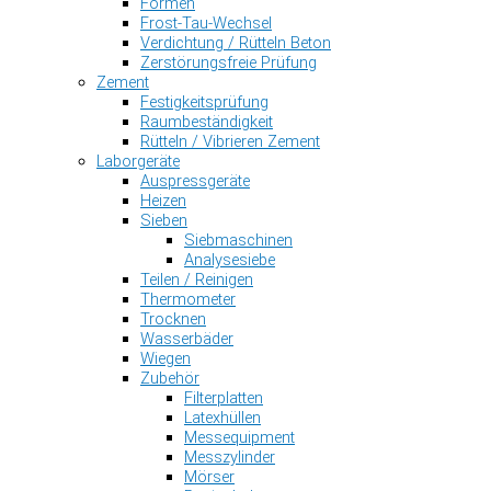
Formen
Frost-Tau-Wechsel
Verdichtung / Rütteln Beton
Zerstörungsfreie Prüfung
Zement
Festigkeitsprüfung
Raumbeständigkeit
Rütteln / Vibrieren Zement
Laborgeräte
Auspressgeräte
Heizen
Sieben
Siebmaschinen
Analysesiebe
Teilen / Reinigen
Thermometer
Trocknen
Wasserbäder
Wiegen
Zubehör
Filterplatten
Latexhüllen
Messequipment
Messzylinder
Mörser