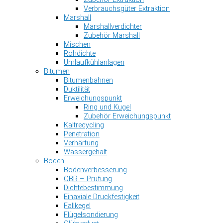
Verbrauchsgüter Extraktion
Marshall
Marshallverdichter
Zubehör Marshall
Mischen
Rohdichte
Umlaufkühlanlagen
Bitumen
Bitumenbahnen
Duktilität
Erweichungspunkt
Ring und Kugel
Zubehör Erweichungspunkt
Kaltrecycling
Penetration
Verhärtung
Wassergehalt
Boden
Bodenverbesserung
CBR – Prüfung
Dichtebestimmung
Einaxiale Druckfestigkeit
Fallkegel
Flügelsondierung