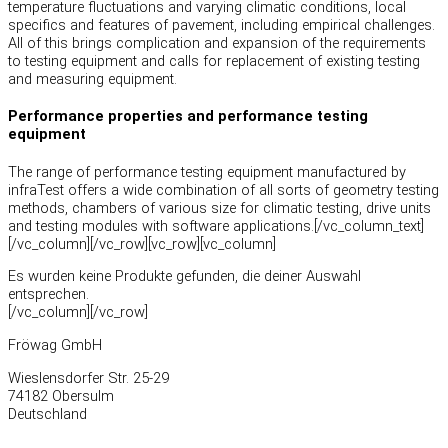
temperature fluctuations and varying climatic conditions, local
specifics and features of pavement, including empirical challenges.
All of this brings complication and expansion of the requirements
to testing equipment and calls for replacement of existing testing
and measuring equipment.
Performance properties and performance testing
equipment
The range of performance testing equipment manufactured by
infraTest offers a wide combination of all sorts of geometry testing
methods, chambers of various size for climatic testing, drive units
and testing modules with software applications.[/vc_column_text]
[/vc_column][/vc_row][vc_row][vc_column]
Es wurden keine Produkte gefunden, die deiner Auswahl
entsprechen.
[/vc_column][/vc_row]
Fröwag GmbH
Wieslensdorfer Str. 25-29
74182 Obersulm
Deutschland