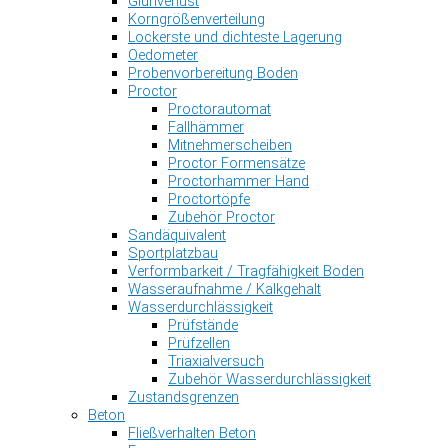
Glühverlust
Korngrößenverteilung
Lockerste und dichteste Lagerung
Oedometer
Probenvorbereitung Boden
Proctor
Proctorautomat
Fallhämmer
Mitnehmerscheiben
Proctor Formensätze
Proctorhammer Hand
Proctortöpfe
Zubehör Proctor
Sandäquivalent
Sportplatzbau
Verformbarkeit / Tragfähigkeit Boden
Wasseraufnahme / Kalkgehalt
Wasserdurchlässigkeit
Prüfstände
Prüfzellen
Triaxialversuch
Zubehör Wasserdurchlässigkeit
Zustandsgrenzen
Beton
Fließverhalten Beton