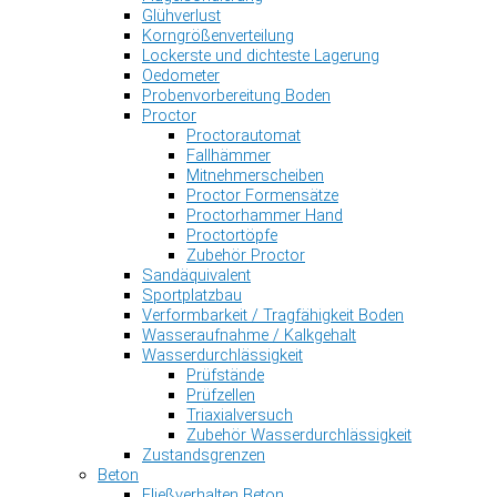
Glühverlust
Korngrößenverteilung
Lockerste und dichteste Lagerung
Oedometer
Probenvorbereitung Boden
Proctor
Proctorautomat
Fallhämmer
Mitnehmerscheiben
Proctor Formensätze
Proctorhammer Hand
Proctortöpfe
Zubehör Proctor
Sandäquivalent
Sportplatzbau
Verformbarkeit / Tragfähigkeit Boden
Wasseraufnahme / Kalkgehalt
Wasserdurchlässigkeit
Prüfstände
Prüfzellen
Triaxialversuch
Zubehör Wasserdurchlässigkeit
Zustandsgrenzen
Beton
Fließverhalten Beton