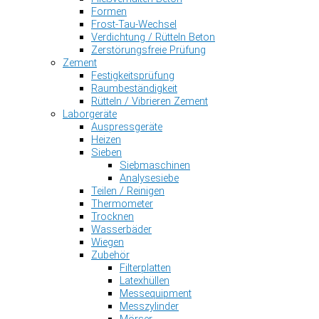
Formen
Frost-Tau-Wechsel
Verdichtung / Rütteln Beton
Zerstörungsfreie Prüfung
Zement
Festigkeitsprüfung
Raumbeständigkeit
Rütteln / Vibrieren Zement
Laborgeräte
Auspressgeräte
Heizen
Sieben
Siebmaschinen
Analysesiebe
Teilen / Reinigen
Thermometer
Trocknen
Wasserbäder
Wiegen
Zubehör
Filterplatten
Latexhüllen
Messequipment
Messzylinder
Mörser