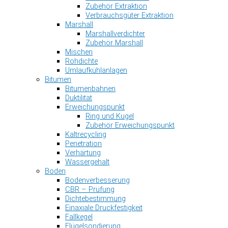
Zubehör Extraktion
Verbrauchsgüter Extraktion
Marshall
Marshallverdichter
Zubehör Marshall
Mischen
Rohdichte
Umlaufkühlanlagen
Bitumen
Bitumenbahnen
Duktilität
Erweichungspunkt
Ring und Kugel
Zubehör Erweichungspunkt
Kaltrecycling
Penetration
Verhärtung
Wassergehalt
Boden
Bodenverbesserung
CBR – Prüfung
Dichtebestimmung
Einaxiale Druckfestigkeit
Fallkegel
Flügelsondierung