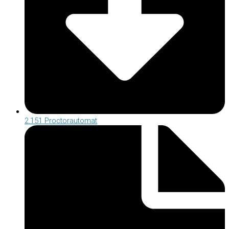
2.151 Proctorautomat