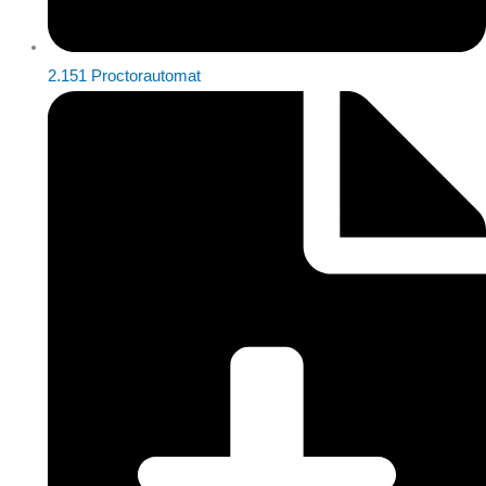
2.151 Proctorautomat