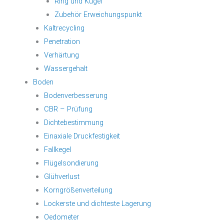
Ring und Kugel
Zubehör Erweichungspunkt
Kaltrecycling
Penetration
Verhärtung
Wassergehalt
Boden
Bodenverbesserung
CBR – Prüfung
Dichtebestimmung
Einaxiale Druckfestigkeit
Fallkegel
Flügelsondierung
Glühverlust
Korngrößenverteilung
Lockerste und dichteste Lagerung
Oedometer