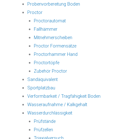
Probenvorbereitung Boden
Proctor
Proctorautomat
Fallhämmer
Mitnehmerscheiben
Proctor Formensätze
Proctorhammer Hand
Proctortöpfe
Zubehör Proctor
Sandäquivalent
Sportplatzbau
Verformbarkeit / Tragfähigkeit Boden
Wasseraufnahme / Kalkgehalt
Wasserdurchlässigkeit
Prüfstände
Prüfzellen
Triaxialversuch