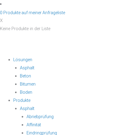
Zum
Inhalt
0
Produkte auf
meiner Anfrageliste
springen
X
Keine Produkte in der Liste
Lösungen
Asphalt
Beton
Bitumen
Boden
Produkte
Asphalt
Abriebprüfung
Affinität
Eindringprüfung