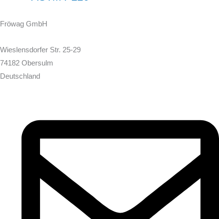
Fröwag GmbH
Wieslensdorfer Str. 25-29
74182 Obersulm
Deutschland