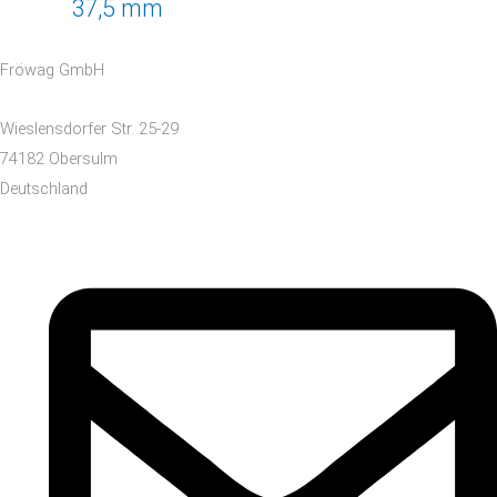
37,5 mm
Fröwag GmbH
Wieslensdorfer Str. 25-29
74182 Obersulm
Deutschland