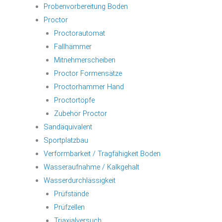
Probenvorbereitung Boden
Proctor
Proctorautomat
Fallhämmer
Mitnehmerscheiben
Proctor Formensätze
Proctorhammer Hand
Proctortöpfe
Zubehör Proctor
Sandäquivalent
Sportplatzbau
Verformbarkeit / Tragfähigkeit Boden
Wasseraufnahme / Kalkgehalt
Wasserdurchlässigkeit
Prüfstände
Prüfzellen
Triaxialversuch