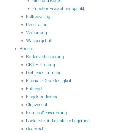
Ring und Kugel
Zubehör Erweichungspunkt
Kaltrecycling
Penetration
Verhärtung
Wassergehalt
Boden
Bodenverbesserung
CBR – Prüfung
Dichtebestimmung
Einaxiale Druckfestigkeit
Fallkegel
Flügelsondierung
Glühverlust
Korngrößenverteilung
Lockerste und dichteste Lagerung
Oedometer