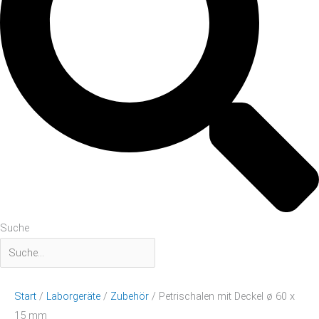
Suche
Start
/
Laborgeräte
/
Zubehör
/ Petrischalen mit Deckel ø 60 x
15 mm