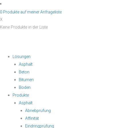
Zum
Inhalt
0
Produkte auf
meiner Anfrageliste
springen
X
Keine Produkte in der Liste
Lösungen
Asphalt
Beton
Bitumen
Boden
Produkte
Asphalt
Abriebprüfung
Affinität
Eindringprüfung