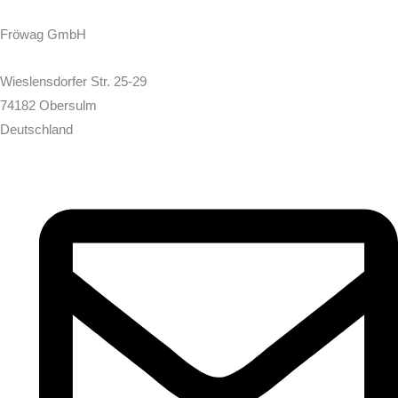
Fröwag GmbH
Wieslensdorfer Str. 25-29
74182 Obersulm
Deutschland